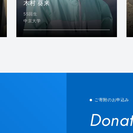
木村 葵来
55回生
中京大学
ご寄附のお申込み
Donat