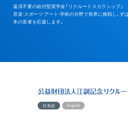
Entry
返済不要の給付型奨学金「リクルートスカラシップ」
音楽·スポーツ·アート·学術の分野で世界に挑戦し、
本の若者を応援します。
English
日本語