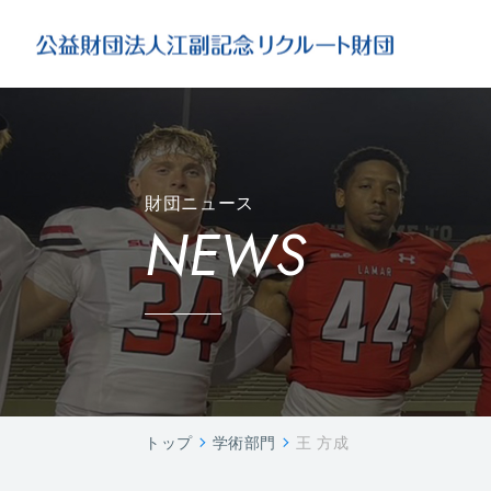
財団ニュース
NEWS
トップ
学術部門
王 方成