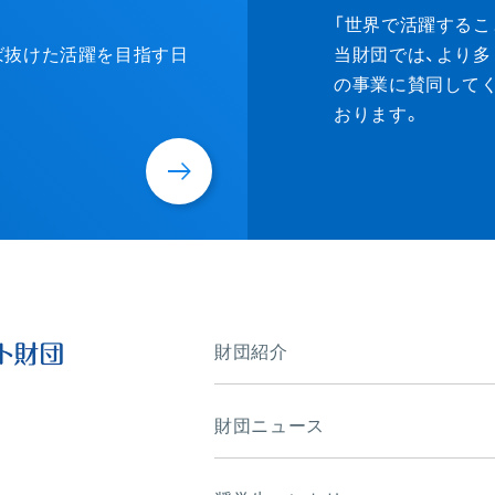
Donat
「世界で活躍するこ
ずば抜けた活躍を目指す日
当財団では、より多
の事業に賛同して
おります。
財団紹介
財団ニュース