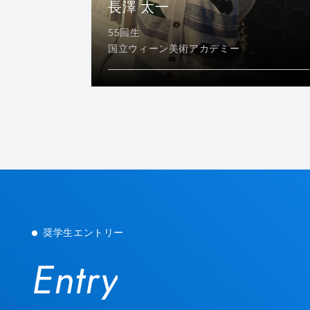
長澤 太一
55回生
国立ウィーン美術アカデミー
奨学生エントリー
Entry