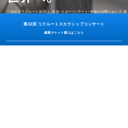
江副記念リクルート財団は、音楽・スポーツ・アート・学術の分野において
世
界に挑戦し、ずば抜けた活躍をする日本の若者を応援しています。
第32回 リクルートスカラシップコンサート
02
04
2
鑑賞チケット購入はこちら
NEWS
財団ニュース
2026/05/29
お知らせ
2027年度新規奨学生の募集について
2026/04/01
お知らせ