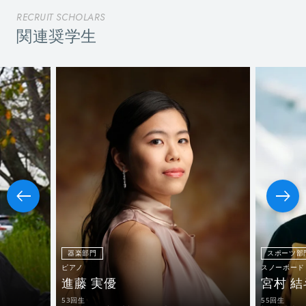
RECRUIT SCHOLARS
関連奨学生
器楽部門
スポーツ部
ピアノ
スノーボード
進藤 実優
宮村 結
53回生
55回生