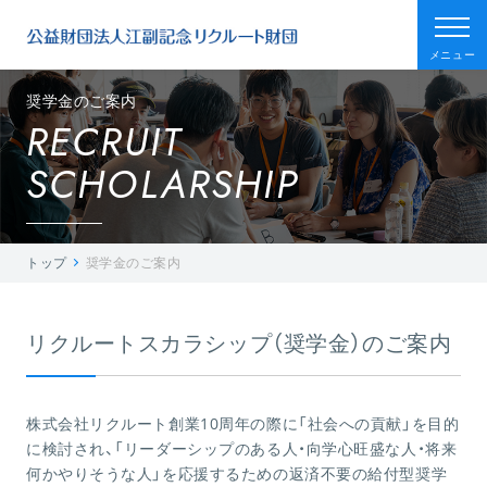
メニュー
奨学金のご案内
RECRUIT
SCHOLARSHIP
トップ
奨学金のご案内
リクルートスカラシップ（奨学金）のご案内
株式会社リクルート創業10周年の際に「社会への貢献」を目的
に検討され、「リーダーシップのある人・向学心旺盛な人・将来
何かやりそうな人」を応援するための返済不要の給付型奨学