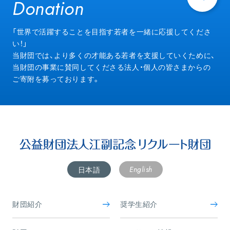
Donation
Donation
「世界で活躍することを目指す若者を一緒に応援してくださ
い！」
当財団では、より多くの才能ある若者を支援していくために、
当財団の事業に賛同してくださる法人・個人の皆さまからの
ご寄附を募っております。
English
日本語
財団紹介
奨学生紹介