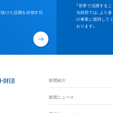
Donat
「世界で活躍するこ
ずば抜けた活躍を目指す日
当財団では、より多
の事業に賛同して
おります。
財団紹介
財団ニュース