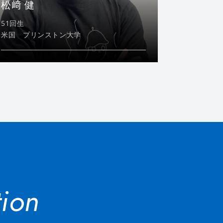
松﨑 健
51回生
米国 プリンストン大学
ion