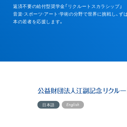
Entry
返済不要の給付型奨学金「リクルートスカラシップ」
音楽·スポーツ·アート·学術の分野で世界に挑戦し、
本の若者を応援します。
English
日本語