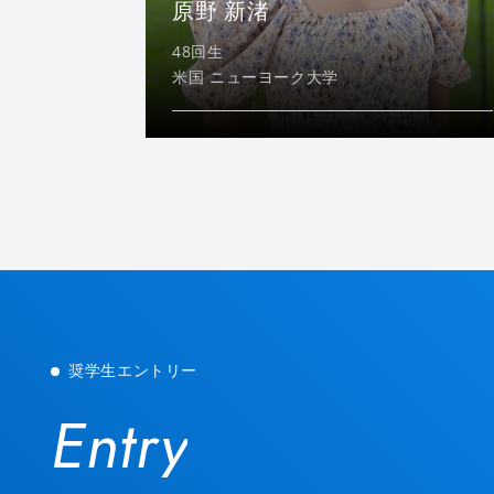
原野 新渚
48回生
米国 ニューヨーク大学
奨学生エントリー
Entry