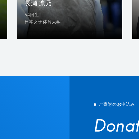
長瀬 凛乃
54回生
日本女子体育大学
ご寄附のお申込み
Donat