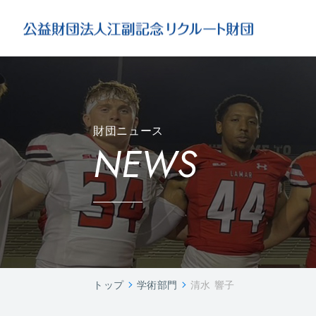
財団ニュース
NEWS
トップ
学術部門
清水 響子