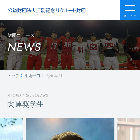
メニュー
財団ニュース
NEWS
トップ
学術部門
高橋 阜河
RECRUIT SCHOLARS
関連奨学生