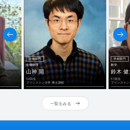
学術部門
学術部門
生物物理
数学
山神 開
鈴木 健
54回生
51回生
プリンストン大学 博士課程
プリンストン
一覧をみる