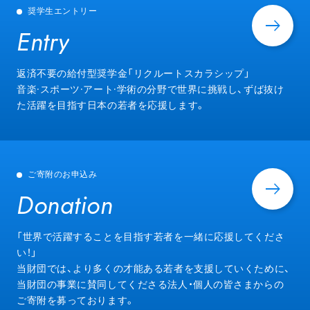
奨学生エントリー
Entry
Entry
返済不要の給付型奨学金「リクルートスカラシップ」
音楽·スポーツ·アート·学術の分野で世界に挑戦し、ずば抜け
た活躍を目指す日本の若者を応援します。
ご寄附のお申込み
Donation
Donation
「世界で活躍することを目指す若者を一緒に応援してくださ
い！」
当財団では、より多くの才能ある若者を支援していくために、
当財団の事業に賛同してくださる法人・個人の皆さまからの
ご寄附を募っております。