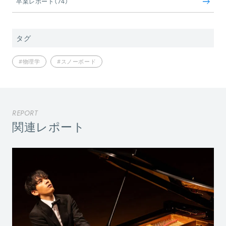
卒業レポート（74）
タグ
#物理学
#スノーボード
REPORT
関連レポート