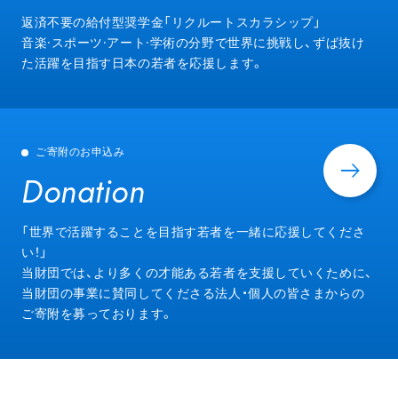
Entry
返済不要の給付型奨学金「リクルートスカラシップ」
音楽·スポーツ·アート·学術の分野で世界に挑戦し、ずば抜け
た活躍を目指す日本の若者を応援します。
ご寄附のお申込み
Donation
Donation
「世界で活躍することを目指す若者を一緒に応援してくださ
い！」
当財団では、より多くの才能ある若者を支援していくために、
当財団の事業に賛同してくださる法人・個人の皆さまからの
ご寄附を募っております。