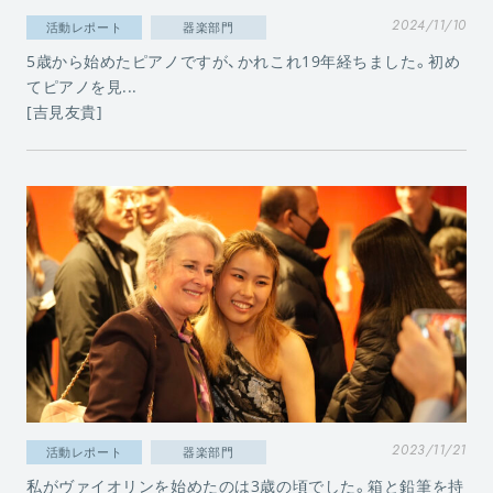
2024/11/10
活動レポート
器楽部門
5歳から始めたピアノですが、かれこれ19年経ちました。初め
てピアノを見...
[吉見友貴]
2023/11/21
活動レポート
器楽部門
私がヴァイオリンを始めたのは3歳の頃でした。箱と鉛筆を持