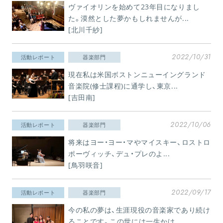
ヴァイオリンを始めて23年目になりまし
た。漠然とした夢かもしれませんが...
[北川千紗]
2022/10/31
活動レポート
器楽部門
現在私は米国ボストンニューイングランド
音楽院(修士課程)に通学し、東京...
[吉田南]
2022/10/06
活動レポート
器楽部門
将来はヨー・ヨー・マやマイスキー、ロストロ
ポーヴィッチ、デュ・プレのよ...
[鳥羽咲音]
2022/09/17
活動レポート
器楽部門
今の私の夢は、生涯現役の音楽家であり続け
ることです。この世には一生かけ...