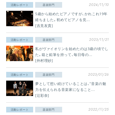
2024/11/10
活動レポート
器楽部門
5歳から始めたピアノですが、かれこれ19年
経ちました。初めてピアノを見...
[吉見友貴]
2023/11/21
活動レポート
器楽部門
私がヴァイオリンを始めたのは3歳の頃でし
た。箱と鉛筆を持って、毎日母の...
[外村理紗]
2023/01/26
活動レポート
器楽部門
夢として想い続けていることは、”音楽の魅
力を伝えられる音楽家になること...
[辻彩奈]
2022/11/25
活動レポート
器楽部門