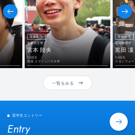
学術部門
学術部門
生化学工学
応用物理学
宮本 陸央
黒田 凜
50回生
55回生
英国 エディンバラ大学
スタンフォー
一覧をみる
奨学生エントリー
Entry