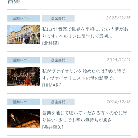
器楽
2025/12/15
活動レポート
器楽部門
私には「音楽で世界を平和に」という夢があ
ります。ベルリンに留学して最初...
[北村陽]
2025/11/21
活動レポート
器楽部門
私がヴァイオリンを始めたのは3歳の時で
す。ヴァイオリニストの母の影響で...
[HIMARI]
2024/12/13
活動レポート
器楽部門
音楽を通じて聴いてくださる方々の心に寄
り添い、少しでも辛い気持ちが癒さ...
[亀井聖矢]