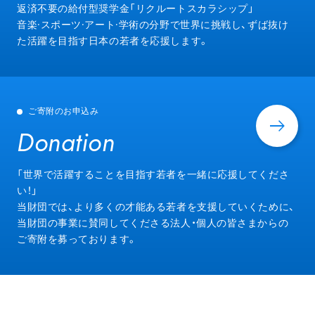
Entry
返済不要の給付型奨学金「リクルートスカラシップ」
音楽·スポーツ·アート·学術の分野で世界に挑戦し、ずば抜け
た活躍を目指す日本の若者を応援します。
ご寄附のお申込み
Donation
Donation
「世界で活躍することを目指す若者を一緒に応援してくださ
い！」
当財団では、より多くの才能ある若者を支援していくために、
当財団の事業に賛同してくださる法人・個人の皆さまからの
ご寄附を募っております。