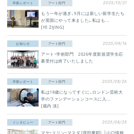
2025/10/21
卒業レポート
アート部門
もう一年が過ぎ、9月には新しい留学生たち
が英国にやって来ました。私はも...
[YE ZIJING]
2025/09/16
お知らせ
アート部門
アート・学術部門 2026年度新規奨学生応
募受付は終了いたしました
2025/08/26
卒業レポート
アート部門
私は18歳になってすぐに、ロンドン芸術大
学のファンデーションコースに入...
[蔵内 淡]
2025/08/25
インタビュー
アート部門
マヤ・エリン・マスダ（増田摩耶） │山口情報