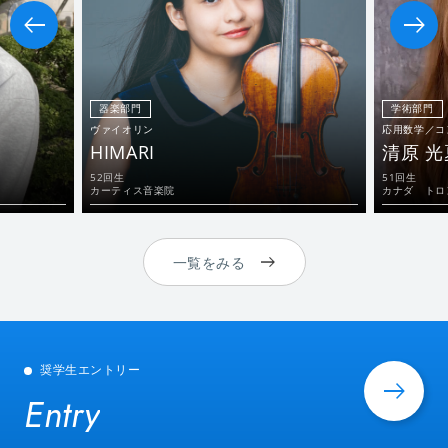
器楽部門
学術部門
ヴァイオリン
応用数学／コ
HIMARI
清原 光
52回生
51回生
カーティス音楽院
カナダ トロ
一覧をみる
奨学生エントリー
Entry