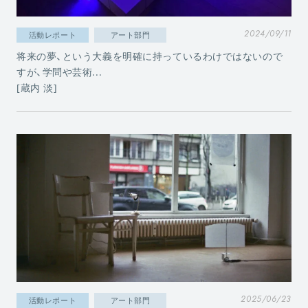
2024/09/11
活動レポート
アート部門
将来の夢、という大義を明確に持っているわけではないので
すが、学問や芸術...
[蔵内 淡]
2025/06/23
活動レポート
アート部門