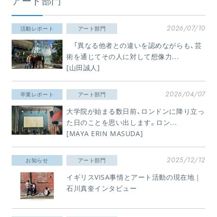
アート部門
2026/07/10
活動レポート
アート部門
「異なる他者との違いを認めながらも、芸
術を通じてその人に対して想像力...
[山田誠人]
2026/04/07
卒業レポート
アート部門
大学院が始まる数日前、ロンドンに降り立っ
た日のことを思い出します。ロン...
[MAYA ERIN MASUDA]
2025/12/12
お知らせ
アート部門
イギリスVISA事情とアート活動の現在地｜
石川真奎インタビュー