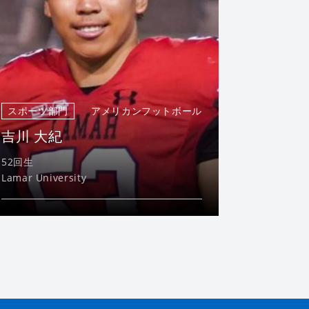
スポーツ部門
アメリカンフットボール
吉川 大紀
52回生
Lamar University