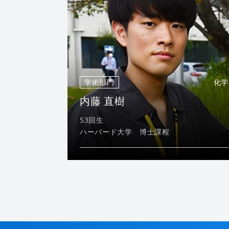
学術部門
化学
内藤 直樹
53回生
ハーバード大学 博士課程