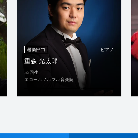
器楽部門
ピアノ
重森 光太郎
53回生
エコールノルマル音楽院