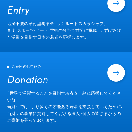
Entry
Entry
返済不要の給付型奨学金「リクルートスカラシップ」
音楽·スポーツ·アート·学術の分野で世界に挑戦し、ずば抜け
た活躍を目指す日本の若者を応援します。
ご寄附のお申込み
Donation
Donation
「世界で活躍することを目指す若者を一緒に応援してくださ
い！」
当財団では、より多くの才能ある若者を支援していくために、
当財団の事業に賛同してくださる法人・個人の皆さまからの
ご寄附を募っております。