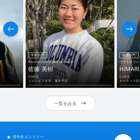
学術部門
器楽部門
ア
Neuroscience and Behavior
ヴァイオリン
佐藤 美樹
HIMARI
55回生
52回生
コロンビア大学 進学予定
カーティス音
一覧をみる
奨学生エントリー