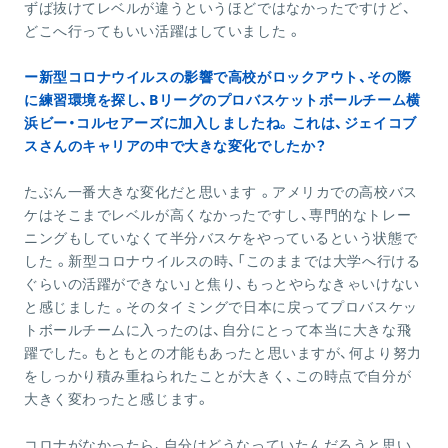
ずば抜けてレベルが違うというほどではなかったですけど、
どこへ行ってもいい活躍はしていました 。
ー新型コロナウイルスの影響で高校がロックアウト、その際
に練習環境を探し、Bリーグのプロバスケットボールチーム横
浜ビー・コルセアーズに加入しましたね。これは、ジェイコブ
スさんのキャリアの中で大きな変化でしたか？
たぶん一番大きな変化だと思います 。アメリカでの高校バス
ケはそこまでレベルが高くなかったですし、専門的なトレー
ニングもしていなくて半分バスケをやっているという状態で
した 。新型コロナウイルスの時、「このままでは大学へ行ける
ぐらいの活躍ができない」と焦り、もっとやらなきゃいけない
と感じました 。そのタイミングで日本に戻ってプロバスケッ
トボールチームに入ったのは、自分にとって本当に大きな飛
躍でした。もともとの才能もあったと思いますが、何より努力
をしっかり積み重ねられたことが大きく、この時点で自分が
大きく変わったと感じます。
コロナがなかったら、自分はどうなっていたんだろうと思い