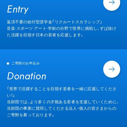
Entry
Entry
返済不要の給付型奨学金「リクルートスカラシップ」
音楽·スポーツ·アート·学術の分野で世界に挑戦し、ずば抜け
た活躍を目指す日本の若者を応援します。
ご寄附のお申込み
Donation
Donation
「世界で活躍することを目指す若者を一緒に応援してくださ
い！」
当財団では、より多くの才能ある若者を支援していくために、
当財団の事業に賛同してくださる法人・個人の皆さまからの
ご寄附を募っております。