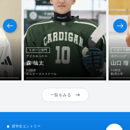
スポーツ部門
スポーツ部
アイスホッケー
ボクシング
森 哉太
山口 瑠
54回生
55回生
ホルダーネススクール
駒澤大学
一覧をみる
奨学生エントリー