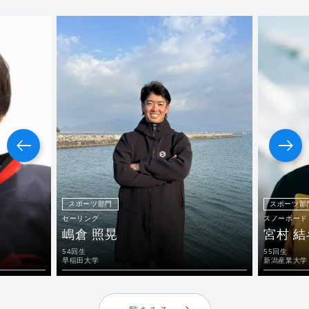
スポーツ部門
スポーツ部
セーリング
スノーボード
嶋倉 照晃
宮村 結
54回生
55回生
早稲田大学
新潟産業大学