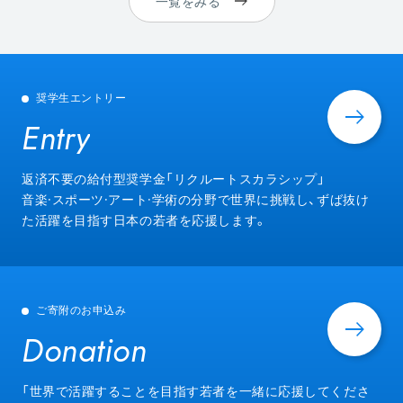
一覧をみる
奨学生エントリー
Entry
Entry
返済不要の給付型奨学金「リクルートスカラシップ」
音楽·スポーツ·アート·学術の分野で世界に挑戦し、ずば抜け
た活躍を目指す日本の若者を応援します。
ご寄附のお申込み
Donation
Donation
「世界で活躍することを目指す若者を一緒に応援してくださ