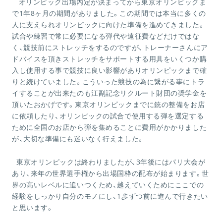
オリンピック出場内定が決まってから東京オリンピックま
で
1
年
8
ヶ月の期間がありました。この期間では本当に多くの
人に支えられオリンピックに向けた準備を進めてきました。
試合や練習で常に必要になる弾代や遠征費などだけではな
く、競技前にストレッチをするのですが、トレーナーさんにア
ドバイスを頂きストレッチをサポートする用具をいくつか購
入し使用する事で競技に良い影響がありオリンピックまで確
りと続けていました。こういった競技の為に繋がる事にトラ
イすることが出来たのも江副記念リクルート財団の奨学金を
頂いたおかげです。東京オリンピックまでに銃の整備をお店
に依頼したり、オリンピックの試合で使用する弾を選定する
ために全国のお店から弾を集めることに費用がかかりました
が、大切な準備にも迷いなく行えました。
東京オリンピックは終わりましたが、
3
年後にはパリ大会が
あり、来年の世界選手権から出場国枠の配布が始まります。世
界の高いレベルに追いつくため、越えていくためにここでの
経験をしっかり自分のモノにし、
1
歩ずつ前に進んで行きたい
と思います。