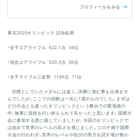
プロフィールをみる
東京
2020
オリンピック
試合結果
・女子エアライフル
622.1
点
34
位
・混合エアライフル
620.3
点
26
位
・女子ライフル三姿勢
1169
点
11
位
目標としていたメダルには遠く、決勝に進む事も出来ませ
んでしたが、ここでの経験は一生に
1
度のものでした。まずは
どの大会とも違ったオリンピックという舞台での緊張感の
中、無事に競技を行い終えられて良かったと思います。国際大
会に参加する度に感じていましたが、今回のオリンピックで
は改めて世界のレベルの高さを感じました。コロナ禍で国際
大会が行われず、世界のレベルや自分の実力を試す場が無か