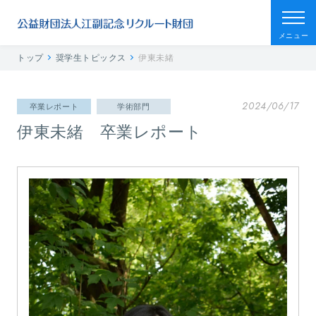
メニュー
トップ
奨学生トピックス
伊東未緒
2024/06/17
卒業レポート
学術部門
伊東未緒 卒業レポート