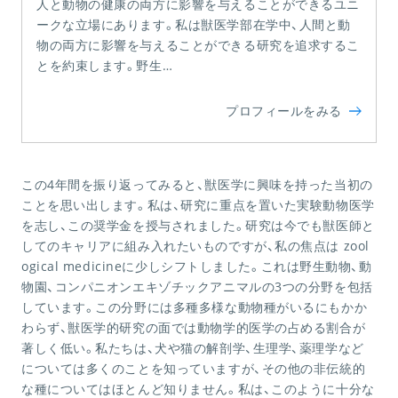
人と動物の健康の両方に影響を与えることができるユニ
ークな立場にあります。私は獣医学部在学中、人間と動
物の両方に影響を与えることができる研究を追求するこ
とを約束します。野生…
プロフィールをみる
この
4
年間を振り返ってみると、獣医学に興味を持った当初の
ことを思い出します。私は、研究に重点を置いた実験動物医学
を志し、この奨学金を授与されました。研究は今でも獣医師と
してのキャリアに組み入れたいものですが、私の焦点は
zool
ogical medicine
に少しシフトしました。これは野生動物、動
物園、コンパニオンエキゾチックアニマルの
3
つの分野を包括
しています。この分野には多種多様な動物種がいるにもかか
わらず、獣医学的研究の面では動物学的医学の占める割合が
著しく低い。私たちは、犬や猫の解剖学、生理学、薬理学など
については多くのことを知っていますが、その他の非伝統的
な種についてはほとんど知りません。私は、このように十分な