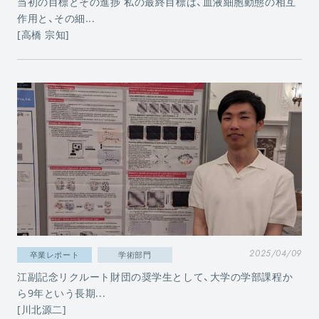
当初の目標とその進捗 私の最終目標は、血液細胞動態の相互
作用と、その細...
[高橋 宗知]
2025/04/09
卒業レポート
学術部門
江副記念リクルート財団の奨学生として、大学の学部課程か
ら9年という長期...
[川北源二]