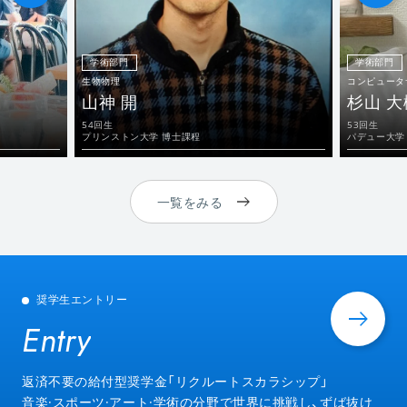
学術部門
学術部門
生物物理
コンピュータ
山神 開
杉山 大
54回生
53回生
プリンストン大学 博士課程
パデュー大学
一覧をみる
奨学生エントリー
Entry
Entry
返済不要の給付型奨学金「リクルートスカラシップ」
音楽·スポーツ·アート·学術の分野で世界に挑戦し、ずば抜け