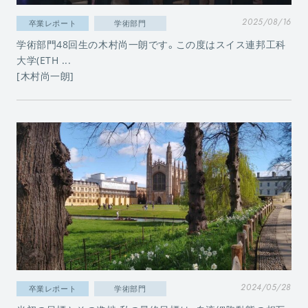
2025/08/16
卒業レポート
学術部門
学術部門48回生の木村尚一朗です。この度はスイス連邦工科
大学(ETH ...
[木村尚一朗]
2024/05/28
卒業レポート
学術部門