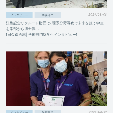
2024/08/08
インタビュー
学術部門
江副記念リクルート財団は、理系分野専攻で未来を担う学生
を学部から博士課...
[田久保勇志│学術部門奨学生インタビュー]
2024/08/19
インタビュー
学術部門