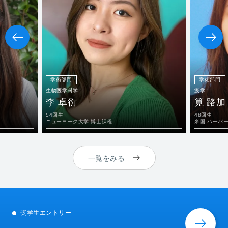
学術部門
学術部門
生物医学科学
疫学
李 卓衍
筧 路加
54回生
48回生
ニューヨーク大学 博士課程
米国 ハーバ
一覧をみる
奨学生エントリー