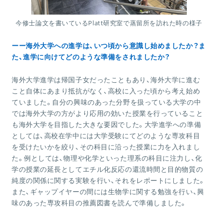
今修士論文を書いているPlatt研究室で蒸留所を訪れた時の様子
ーー海外大学への進学は、いつ頃から意識し始めましたか？ま
た、進学に向けてどのような準備をされましたか？
海外大学進学は帰国子女だったこともあり、海外大学に進む
こと自体にあまり抵抗がなく、高校に入った頃から考え始め
ていました。自分の興味のあった分野を扱っている大学の中
では海外大学の方がより応用の効いた授業を行っていること
も海外大学を目指した大きな要因でした。大学進学への準備
としては、高校在学中には大学受験にてどのような専攻科目
を受けたいかを絞り、その科目に沿った授業に力を入れまし
た。例としては、物理や化学といった理系の科目に注力し、化
学の授業の延長としてエチル化反応の還流時間と目的物質の
純度の関係に関する実験を行い、それをレポートにしました。
また、ギャップイヤーの間には生物学に関する勉強を行い、興
味のあった専攻科目の推薦図書を読んで準備しました。