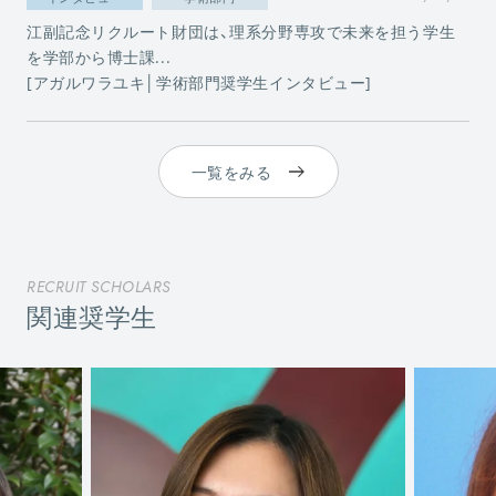
江副記念リクルート財団は、理系分野専攻で未来を担う学生
を学部から博士課...
[アガルワラユキ│学術部門奨学生インタビュー]
一覧をみる
RECRUIT SCHOLARS
関連奨学生