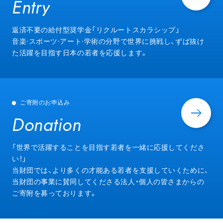
Entry
Entry
返済不要の給付型奨学金「リクルートスカラシップ」
音楽·スポーツ·アート·学術の分野で世界に挑戦し、ずば抜け
た活躍を目指す日本の若者を応援します。
ご寄附のお申込み
Donation
Donation
「世界で活躍することを目指す若者を一緒に応援してくださ
い！」
当財団では、より多くの才能ある若者を支援していくために、
当財団の事業に賛同してくださる法人・個人の皆さまからの
ご寄附を募っております。