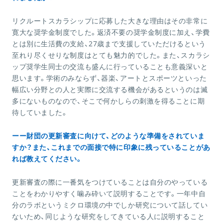
リクルートスカラシップに応募した大きな理由はその非常に
寛大な奨学金制度でした。返済不要の奨学金制度に加え、学費
とは別に生活費の支給、27歳まで支援していただけるという
至れり尽くせりな制度はとても魅力的でした。また、スカラシ
ップ奨学生同士の交流も盛んに行っていることも意義深いと
思います。学術のみならず、器楽、アートとスポーツといった
幅広い分野との人と実際に交流する機会があるというのは滅
多にないものなので、そこで何かしらの刺激を得ることに期
待していました。
ーー財団の更新審査に向けて、どのような準備をされていま
すか？また、これまでの面接で特に印象に残っていることがあ
れば教えてください。
更新審査の際に一番気をつけていることは自分のやっている
ことをわかりやすく噛み砕いて説明することです。一年中自
分のラボというミクロ環境の中でしか研究について話してい
ないため、同じような研究をしてきている人に説明すること