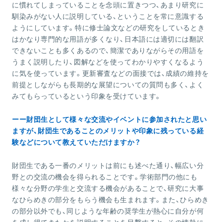
に慣れてしまっていることを念頭に置きつつ、あまり研究に
馴染みがない人に説明している、ということを常に意識する
ようにしています。特に修士論文などの研究をしているとき
はかなり専門的な用語が多くなり、日本語には適切には翻訳
できないことも多くあるので、簡潔でありながらその用語を
うまく説明したり、図解などを使ってわかりやすくなるよう
に気を使っています。更新審査などの面接では、成績の維持を
前提としながらも長期的な展望についての質問も多く、よく
みてもらっているという印象を受けています。
ーー財団生として様々な交流やイベントに参加されたと思い
ますが、財団生であることのメリットや印象に残っている経
験などについて教えていただけますか？
財団生である一番のメリットは前にも述べた通り、幅広い分
野との交流の機会を得られることです。学術部門の他にも
様々な分野の学生と交流する機会があることで、研究に大事
なひらめきの部分をもらう機会も生まれます。また、ひらめき
の部分以外でも、同じような年齢の奨学生が熱心に自分が何