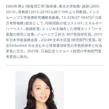
2005年博士（情報理工学）取得後、東京大学助教・講師（2005-
2013）、准教授（2013-2019）を経て19年より同教授。インク
ルーシブ工学連携研究機構長兼務。15-22年JST ERATO「川原
万有情報網」総括として、印刷回路の低コストIoT、エネルギー
ハーベスト、無線給電、エッジAIを融合した情報ネットワーク
基盤の研究に従事。ジョージア工科大・MIT客員研究員。2019
年日本学術振興会賞 、2024年文科大臣賞（研究部門）受賞。現
在Embodied AIを含むAIと情報通信研究の学術的探求と社会
実装に注力。 2025年、江副記念リクルート財団の学術部門選
考委員に就任。