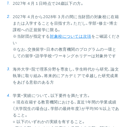
2027年４月１日時点で24歳以下の方。
2027年４月から2028年３月の間に当財団の対象校に在籍
または入学することを目指す方。ただし、学部・修士・博士
課程への正規留学に限る。
※
当財団が指定する
対象校については次項
をご確認くださ
い
※なお、交換留学・日本の教育機関のプログラムの一環と
しての留学・語学学校・ワーキングホリデーは対象外です
海外大学・院で理系分野を専攻し、学生時代から研究、論文
執筆に取り組み、将来的にアカデミアで卓越した研究成果
をあげる意欲のある方
学業・実績について、以下要件を満たす方。
○ 現在在籍する教育機関における、直近1年間の学業成績
（大学院生の場合は、学部の最終年度）が平均90％以上であ
ること。
○ 以下のいずれかの実績を有すること。