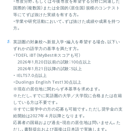
・専攻分野、もしくは今後専攻を希望する分野に関連した
国際的（複数国）または全国的（居住国）規模のコンテスト
等にてずば抜けた実績を有する方。
・学業や研究活動において、ずば抜けた成績や成果を持つ
方。
英語圏の対象校へ新規入学・編入を希望する場合、以下い
ずれかの語学力の基準を満たす方。
・TOEFL iBT（MyBest®スコアも可）
2026年1月20日以前の試験：100点以上
2026年1月21日以降の試験：5以上
・ IELTS7.0点以上
・Duolingo English Test130点以上
※現在の居住地に関わらず本基準を求めます。
※ただし、すでに英語圏の大学／大学院に合格または在籍
している方は不要です。
※すでに留学中の方の応募も可能です。ただし奨学金の支
給開始は2027年４月以降となります。
応募者の国籍および過去・現在の居住地は問いません。た
だし、書類提出および面接は日本語で実施します。