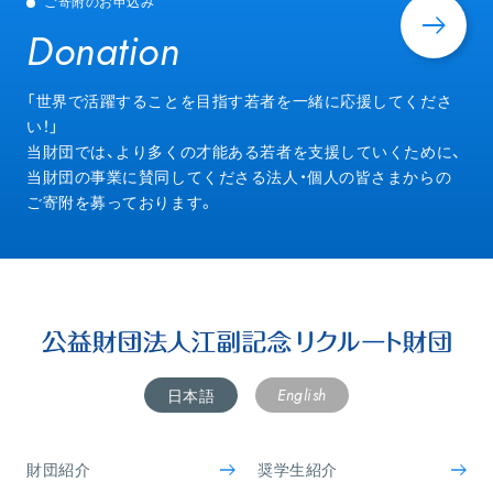
ご寄附のお申込み
Donation
Donation
「世界で活躍することを目指す若者を一緒に応援してくださ
い！」
当財団では、より多くの才能ある若者を支援していくために、
当財団の事業に賛同してくださる法人・個人の皆さまからの
ご寄附を募っております。
English
日本語
財団紹介
奨学生紹介