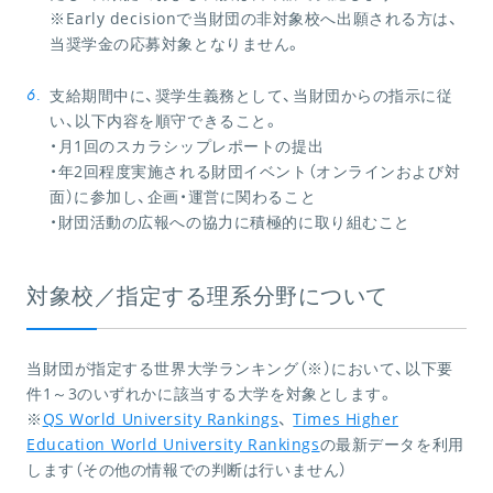
※Early decisionで当財団の非対象校へ出願される方は、
当奨学金の応募対象となりません。
支給期間中に、奨学生義務として、当財団からの指示に従
い、以下内容を順守できること。
・月1回のスカラシップレポートの提出
・年2回程度実施される財団イベント（オンラインおよび対
面）に参加し、企画・運営に関わること
・財団活動の広報への協力に積極的に取り組むこと
対象校／指定する理系分野について
当財団が指定する世界大学ランキング（※）において、以下要
件1～3のいずれかに該当する大学を対象とします。
※
QS World University Rankings
、
Times Higher
Education World University Rankings
の最新データを利用
します（その他の情報での判断は行いません）