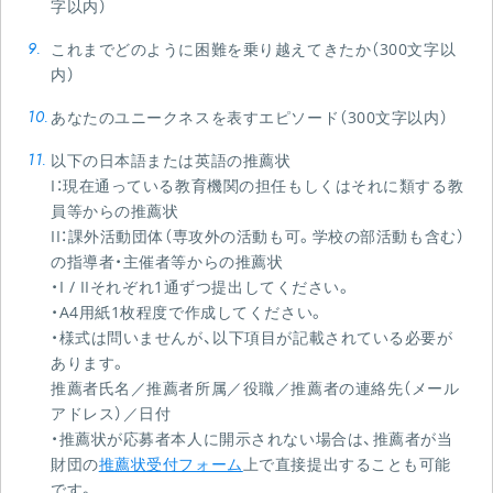
字以内）
これまでどのように困難を乗り越えてきたか（300文字以
内）
あなたのユニークネスを表すエピソード（300文字以内）
以下の日本語または英語の推薦状
I：現在通っている教育機関の担任もしくはそれに類する教
員等からの推薦状
II：課外活動団体（専攻外の活動も可。学校の部活動も含む）
の指導者・主催者等からの推薦状
・I / IIそれぞれ1通ずつ提出してください。
・A4用紙1枚程度で作成してください。
・様式は問いませんが、以下項目が記載されている必要が
あります。
推薦者氏名／推薦者所属／役職／推薦者の連絡先（メール
アドレス）／日付
・推薦状が応募者本人に開示されない場合は、推薦者が当
財団の
推薦状受付フォーム
上で直接提出することも可能
です。