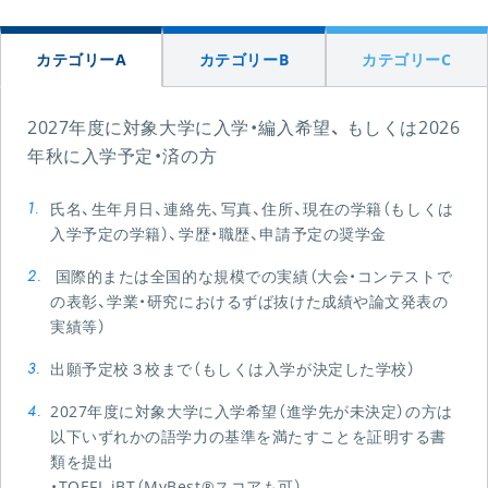
カテゴリーA
カテゴリーB
カテゴリーC
2027年度に対象大学に入学・編入希望、 もしくは2026
年秋に入学予定・済の方
氏名、生年月日、連絡先、写真、住所、現在の学籍（もしくは
入学予定の学籍）、学歴・職歴、申請予定の奨学金
国際的または全国的な規模での実績
（大会・コンテストで
の表彰、学業・研究におけるずば抜けた成績や論文発表の
実績等）
出願予定校３校まで（もしくは入学が決定した学校）
2027年度に対象大学に入学希望（進学先が未決定）の方は
以下いずれかの語学力の基準を満たすことを証明する書
類を提出
・TOEFL iBT（MyBest®スコアも可）