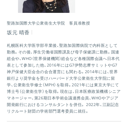
聖路加国際大学公衆衛生大学院 客員准教授
坂元 晴香
札幌医科大学医学部卒業後、聖路加国際病院で内科医として
勤務。その後、厚生労働省国際課及び母子保健課に勤務。国連
総会や、WHO（世界保健機関）総会など各種国際会議へ日本代
表として参加した他、2016年にはG7伊勢志摩サミットやG7
神戸保健大臣会合の会合運営にも関わる。2014年には、世界
銀行より奨学金を受けハーバード大学公衆衛生大学院に留
学、公衆衛生学修士（MPH）を取得。2021年には東京大学にて
博士号（公衆衛生学）を取得。現在は、日本医療政策機構シニア
マネージャー、第26期日本学術会議連携会員、WHOやアジア
開発銀行におけるコンサルタントを併任。 2022年、江副記念
リクルート財団の学術部門選考委員に就任。