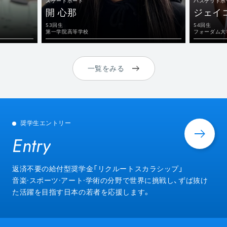
スケートボード
バスケットボ
開 心那
ジェイ
53回生
54回生
第一学院高等学校
フォーダム大
一覧をみる
奨学生エントリー
Entry
Entry
返済不要の給付型奨学金「リクルートスカラシップ」
音楽·スポーツ·アート·学術の分野で世界に挑戦し、ずば抜け
た活躍を目指す日本の若者を応援します。