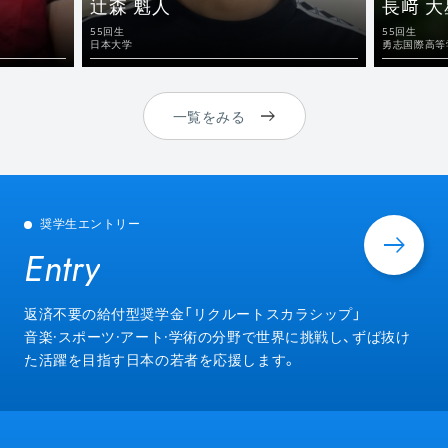
辻森 魁人
長﨑 大
55回生
55回生
日本大学
勇志国際高等
一覧をみる
奨学生エントリー
Entry
Entry
返済不要の給付型奨学金「リクルートスカラシップ」
音楽·スポーツ·アート·学術の分野で世界に挑戦し、ずば抜け
た活躍を目指す日本の若者を応援します。