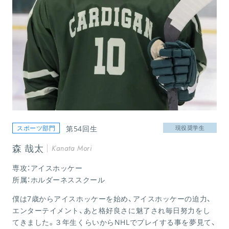
スポーツ部門
第54回生
現役奨学生
森 哉太
Kanata Mori
専攻：アイスホッケー
所属：ホルダーネススクール
僕は7歳からアイスホッケーを始め、アイスホッケーの迫力、
エンターテイメント、あと格好良さに魅了され毎日努力をし
てきました。３年生くらいからNHLでプレイする事を夢見て、