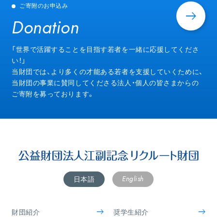
ご寄附のお申込み
Donation
Donation
「世界で活躍することを目指す若者を一緒に応援してくださ
い！」
当財団では、より多くの才能ある若者を支援していくために、
当財団の事業に賛同してくださる法人・個人の皆さまからの
ご寄附を募っております。
English
日本語
財団紹介
奨学生紹介