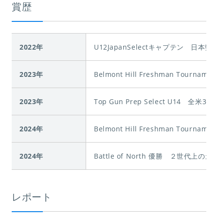
賞歴
2022年
U12JapanSelectキャプテン 日
2023年
Belmont Hill Freshman Tourname
2023年
Top Gun Prep Select U14 全
2024年
Belmont Hill Freshman Tourname
2024年
Battle of North 優勝 ２世代上
レポート