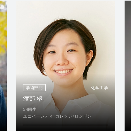
学術部門
化学工学
渡部 翠
54回生
ユニバーシティ・カレッジ・ロンドン