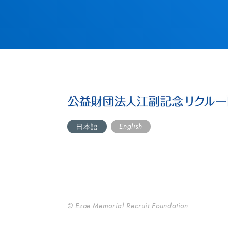
English
日本語
© Ezoe Memorial Recruit Foundation.