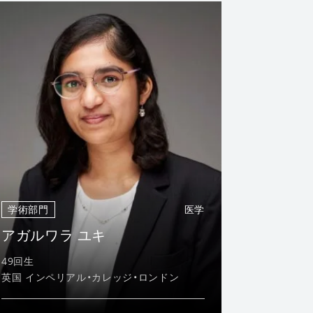
学術部門
医学
アガルワラ ユキ
49回生
英国 インペリアル・カレッジ・ロンドン