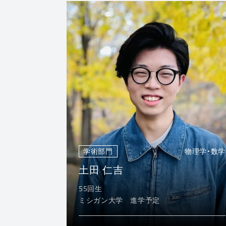
学術部門
物理学・数学
土田 仁吉
55回生
ミシガン大学 進学予定