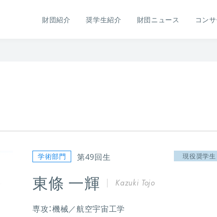
財団紹介
奨学生紹介
財団ニュース
コンサ
学術部門
第49回生
現役奨学生
東條 一輝
Kazuki Tojo
専攻：機械／航空宇宙工学