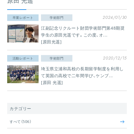
原田 光遥
2024/01/30
卒業レポート
学術部門
江副記念リクルート財団学術部門第48期奨
学生の原田光遥です。この度、オ...
[原田光遥]
2020/12/15
活動レポート
学術部門
埼玉県立浦和高校の長期留学制度を利用し
て英国の高校で二年間学び、ケンブ...
[原田 光遥]
カテゴリー
すべて（506）