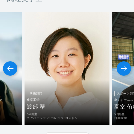
学術部門
スポーツ部
ア
化学工学
車いすテニス
渡部 翠
髙室 侑
54回生
52回生
ユニバーシティ・カレッジ・ロンドン
日本大学