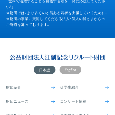
Donation
「世界で活躍することを目指す若者を一緒に応援してくださ
い！」
当財団では、より多くの才能ある若者を支援していくために、
当財団の事業に賛同してくださる法人・個人の皆さまからの
ご寄附を募っております。
English
日本語
財団紹介
奨学生紹介
財団ニュース
コンサート情報