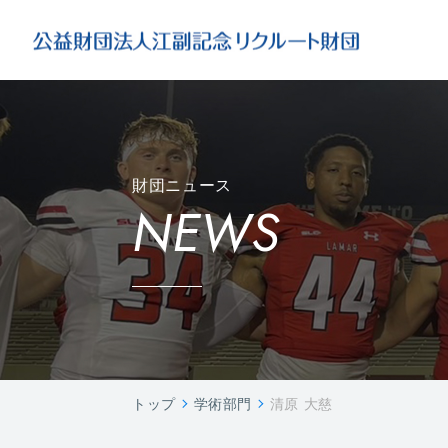
財団ニュース
NEWS
トップ
学術部門
清原 大慈