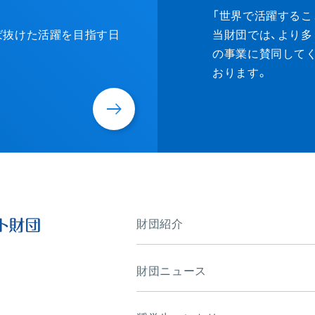
Donat
「世界で活躍するこ
ずば抜けた活躍を目指す日
当財団では、より多
の事業に賛同して
おります。
財団紹介
財団ニュース