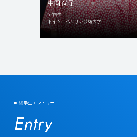
中岡 尚子
52回生
ドイツ ベルリン芸術大学
奨学生エントリー
Entry