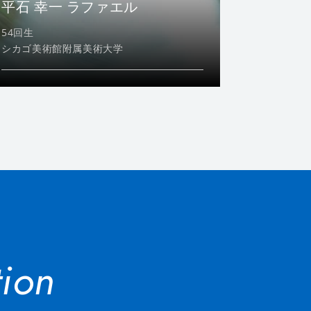
平石 幸一 ラファエル
54回生
シカゴ美術館附属美術大学
ion