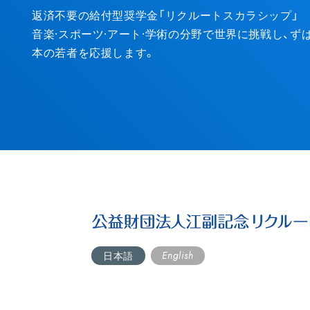
Entry
返済不要の給付型奨学金「リクルートスカラシップ」
音楽·スポーツ·アート·学術の分野で世界に挑戦し、
本の若者を応援します。
English
日本語