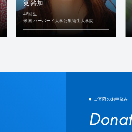
筧 路加
48回生
米国 ハーバード大学公衆衛生大学院
ご寄附のお申込み
Donat