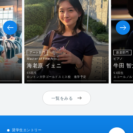
アート部門
器楽部門
Master of Fine Arts
ピアノ
海老原 イェニ
牛田 智
55回生
53回生
ロンドン大学ゴールドスミス校 進学予定
エコールノル
一覧をみる
奨学生エントリー