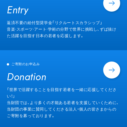
Entry
Entry
返済不要の給付型奨学金「リクルートスカラシップ」
音楽·スポーツ·アート·学術の分野で世界に挑戦し、ずば抜け
た活躍を目指す日本の若者を応援します。
ご寄附のお申込み
Donation
Donation
「世界で活躍することを目指す若者を一緒に応援してくださ
い！」
当財団では、より多くの才能ある若者を支援していくために、
当財団の事業に賛同してくださる法人・個人の皆さまからの
ご寄附を募っております。