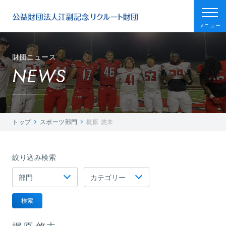
メニュー
財団ニュース
NEWS
トップ
スポーツ部門
梶原 悠未
絞り込み検索
検索