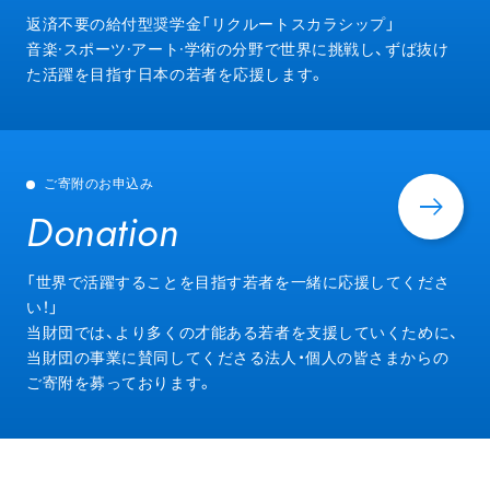
Entry
返済不要の給付型奨学金「リクルートスカラシップ」
音楽·スポーツ·アート·学術の分野で世界に挑戦し、ずば抜け
た活躍を目指す日本の若者を応援します。
ご寄附のお申込み
Donation
Donation
「世界で活躍することを目指す若者を一緒に応援してくださ
い！」
当財団では、より多くの才能ある若者を支援していくために、
当財団の事業に賛同してくださる法人・個人の皆さまからの
ご寄附を募っております。