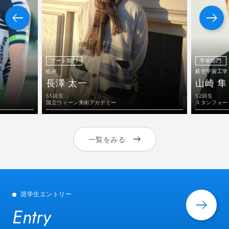
アート部門
学術部門
絵画
航空宇宙工学
長澤 太一
山崎 隼
55回生
52回生
国立ウィーン美術アカデミー
スタンフォー
一覧をみる
奨学生エントリー
Entry