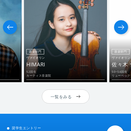
器楽部門
器楽部門
ヴァイオリン
ヴァイオリン
HIMARI
佐々木
52回生
50・54回生
カーティス音楽院
リューベック
一覧をみる
奨学生エントリー