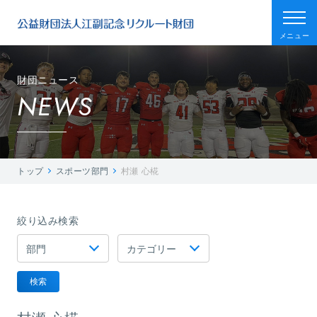
メニュー
財団ニュース
NEWS
トップ
スポーツ部門
村瀬 心椛
絞り込み検索
検索