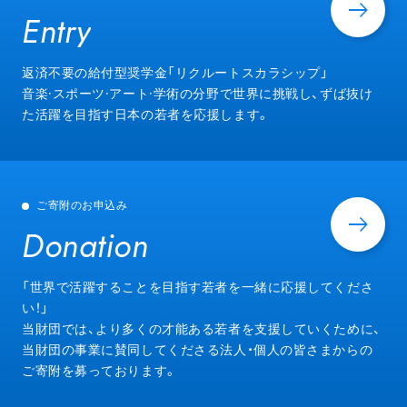
Entry
Entry
返済不要の給付型奨学金「リクルートスカラシップ」
音楽·スポーツ·アート·学術の分野で世界に挑戦し、ずば抜け
た活躍を目指す日本の若者を応援します。
ご寄附のお申込み
Donation
Donation
「世界で活躍することを目指す若者を一緒に応援してくださ
い！」
当財団では、より多くの才能ある若者を支援していくために、
当財団の事業に賛同してくださる法人・個人の皆さまからの
ご寄附を募っております。