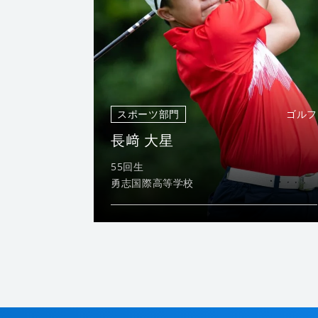
スポーツ部門
ゴルフ
長﨑 大星
55回生
勇志国際高等学校