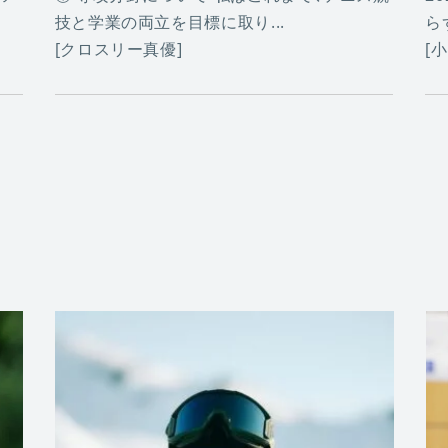
技と学業の両立を目標に取り...
ら
[クロスリー真優]
[