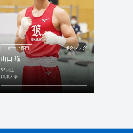
スポーツ部門
ボクシング
山口 瑠
55回生
駒澤大学