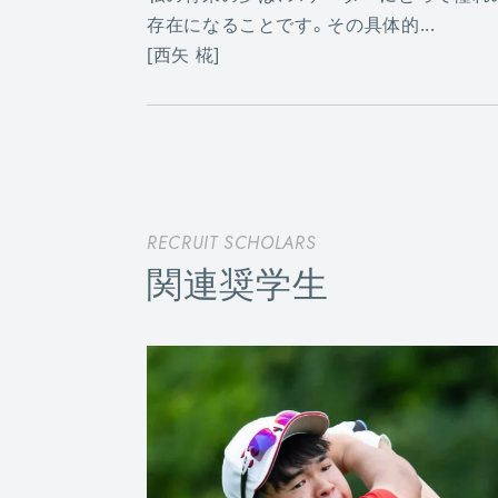
存在になることです。その具体的...
[西矢 椛]
RECRUIT SCHOLARS
関連奨学生