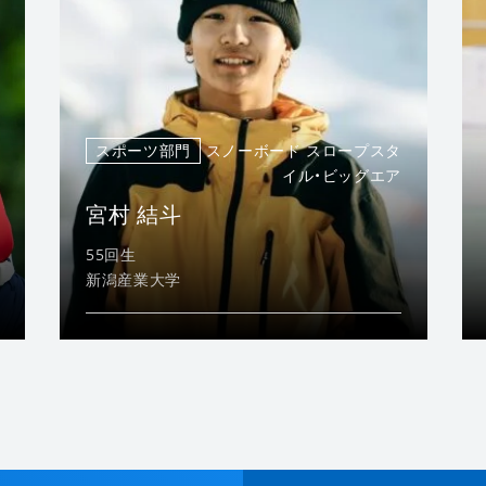
スポーツ部門
スノーボード スロープスタ
イル・ビッグエア
宮村 結斗
55回生
新潟産業大学