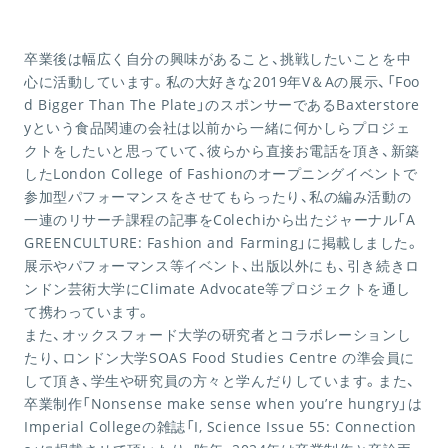
卒業後は幅広く自分の興味があること、挑戦したいことを中
心に活動しています。私の大好きな2019年V＆Aの展示、「Foo
d Bigger Than The Plate」のスポンサーであるBaxterstore
yという食品関連の会社は以前から一緒に何かしらプロジェ
クトをしたいと思っていて、彼らから直接お電話を頂き、新築
したLondon College of Fashionのオープニングイベントで
参加型パフォーマンスをさせてもらったり、私の編み活動の
一連のリサーチ課程の記事をColechiから出たジャーナル「A
GREENCULTURE: Fashion and Farming」に掲載しました。
展示やパフォーマンス等イベント、出版以外にも、引き続きロ
ンドン芸術大学にClimate Advocate等プロジェクトを通し
て携わっています。
また、オックスフォード大学の研究者とコラボレーションし
たり、ロンドン大学SOAS Food Studies Centre の準会員に
して頂き、学生や研究員の方々と学んだりしています。また、
卒業制作「Nonsense make sense when you’re hungry」は
Imperial Collegeの雑誌「I, Science Issue 55: Connection