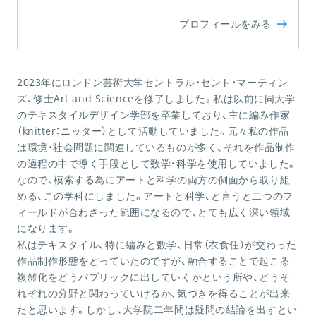
プロフィールをみる
2023年にロンドン芸術大学セントラル・セント・マーティン
ズ、修士Art and Scienceを修了しました。私は以前に同大学
のテキスタイルデザイン学部を卒業しており、主に編み作家
（knitter：ニッター）として活動していました。元々私の作品
は環境・社会問題に関連しているものが多く、それを作品制作
の過程の中で導く手段として数学・科学を使用していました。
なので、模索する為にアートと科学の両方の側面から取り組
める、この学科にしました。アートと科学、と言うと二つのフ
ィールドが合わさった範囲になるので、とても広く深い領域
になります。
私はテキスタイル、特に編みと数学、日常（衣食住）が交わった
作品制作形態をとっていたのですが、融合することで起こる
複雑化をどうパブリックに出していくかという所や、どうそ
れぞれの分野と関わっていけるか、気づきを得ることが出来
たと思います。しかし、大学院二年間は疑問の結論を出すとい