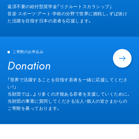
Entry
返済不要の給付型奨学金「リクルートスカラシップ」
音楽·スポーツ·アート·学術の分野で世界に挑戦し、ずば抜け
た活躍を目指す日本の若者を応援します。
ご寄附のお申込み
Donation
Donation
「世界で活躍することを目指す若者を一緒に応援してくださ
い！」
当財団では、より多くの才能ある若者を支援していくために、
当財団の事業に賛同してくださる法人・個人の皆さまからの
ご寄附を募っております。