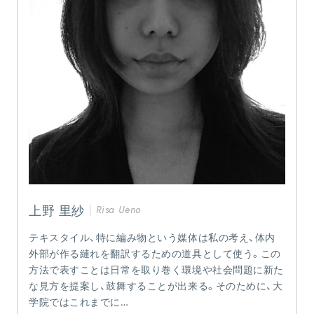
上野 里紗
Risa Ueno
テキスタイル、特に編み物という媒体は私の考え、体内
外部が作る縺れを翻訳するための道具として使う。この
方法で表すことは日常を取り巻く環境や社会問題に新た
な見方を提案し、鼓舞することが出来る。そのために、大
学院ではこれまでに…