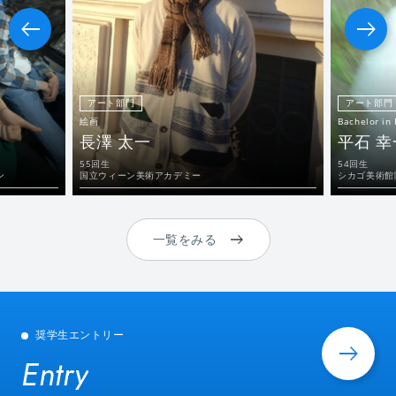
アート部門
アート部門
絵画
Bachelor in 
長澤 太一
平石 幸
55回生
54回生
ン
国立ウィーン美術アカデミー
シカゴ美術館
一覧をみる
奨学生エントリー
Entry