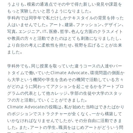
うよりも、模索の通過点でその中で得た新しい発見や課題を
もっと実験したいと思うようになりました。
学科内では同学年で私だけしかテキスタイルの背景を持った
人はいませんでした。アート、建築、ファッション、デザイン、
写真、エンジニア、IT、医療、哲学、色んな方面のクラスメイト
や教員の方々と活動できたのはとても刺激になりましたし、
より自分の考えに柔軟性を持たせ、視野を広げることが出来
ました。
学科外でも、同じ授業を取っていた違うコースの人達やパー
トタイムで働いていたClimate Advocate、環境問題の側面か
ら大学という機関や学生を含めその機関で活動している方々
がどのように関わってアクションを起こせるかをアートプロ
グラムの代表として他カレッジ、学部の生徒や大学のスタッ
フの方と活動していくことができました。
Climate Advocateの役職は、私が始めた当時はできたばかり
のポジションでストラクチャーが全くなく、一から構築して
いかなければなりませんでしたが、その分自由に活動できま
した。また、アートの学生、職員をはじめアートがどういう問