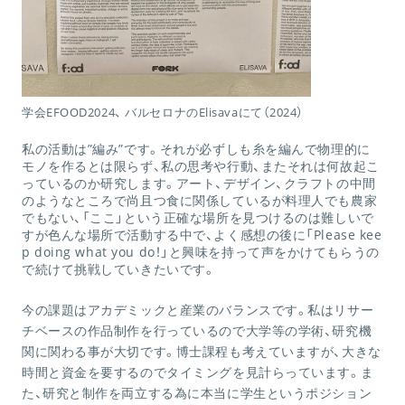
学会EFOOD2024、 バルセロナのElisavaにて（2024）
私の活動は”編み”です。それが必ずしも糸を編んで物理的に
モノを作るとは限らず、私の思考や行動、またそれは何故起こ
っているのか研究します。アート、デザイン、クラフトの中間
のようなところで尚且つ食に関係しているが料理人でも農家
でもない、「ここ」という正確な場所を見つけるのは難しいで
すが色んな場所で活動する中で、よく感想の後に「Please kee
p doing what you do！」と興味を持って声をかけてもらうの
で続けて挑戦していきたいです。
今の課題はアカデミックと産業のバランスです。私はリサー
チベースの作品制作を行っているので大学等の学術、研究機
関に関わる事が大切です。博士課程も考えていますが、大きな
時間と資金を要するのでタイミングを見計らっています。ま
た、研究と制作を両立する為に本当に学生というポジション