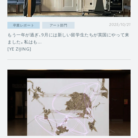
2025/10/21
卒業レポート
アート部門
もう一年が過ぎ、9月には新しい留学生たちが英国にやって来
ました。私はも...
[YE ZIJING]