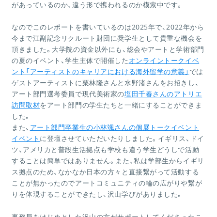
があっているのか、違う形で携われるのか模索中です。
なのでこのレポートを書いているのは2025年で、2022年から
今まで江副記念リクルート財団に奨学生として貴重な機会を
頂きました。大学院の資金以外にも、総会やアートと学術部門
の夏のイベント、学生主体で開催した
オンライントークイベ
ント「アーティストのキャリアにおける海外留学の意義」
では
ゲストアーティストに栗林隆さんと水野渚さんをお招きし、
アート部門選考委員で現代美術家の
塩田千春さんのアトリエ
訪問取材
をアート部門の学生たちと一緒にすることができま
した。
また、
アート部門卒業生の小林颯さんの個展トークイベント
イベント
に登壇させていただいたりしました。イギリス、ドイ
ツ、アメリカと普段生活拠点も学校も違う学生どうしで活動
することは簡単ではありません。また、私は学部生からイギリ
ス拠点のため、なかなか日本の方々と直接繋がって活動する
ことが無かったのでアートコミュニティの輪の広がりや繋が
りを体現することができたし、沢山学びがありました。
事務局をはじめとした沢山の方がサポートしてくださったこ