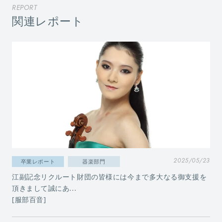
REPORT
関連レポート
2025/05/23
卒業レポート
器楽部門
江副記念リクルート財団の皆様には今まで多大なる御支援を
頂きまして誠にあ...
[服部百音]