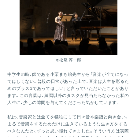
©︎松尾 淳一郎
中学生の時、師である小栗まち絵先生から「音楽が全てになっ
てほしくない。普段の日常があった上で、音楽は人生を彩るた
めのプラスαであってほしい」と言っていただいたことがあり
ます。この言葉は、練習以外のタスクが見当たらなかった私の
人生に、少しの隙間を与えてくださった気がしています。
私は、音楽家とは全てを犠牲にして日々音や楽譜と向き合い、
まるで音楽をするためだけに生きているような生き方をする
べきなんだと、ずっと思い憧れてきました。そういう方は実際