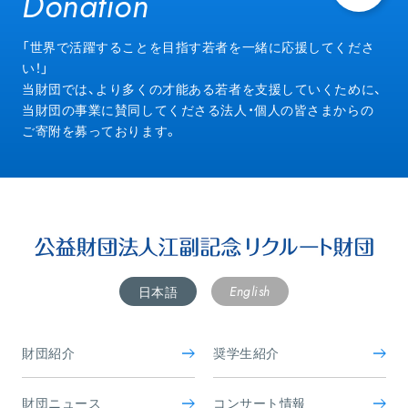
Donation
Donation
「世界で活躍することを目指す若者を一緒に応援してくださ
い！」
当財団では、より多くの才能ある若者を支援していくために、
当財団の事業に賛同してくださる法人・個人の皆さまからの
ご寄附を募っております。
English
日本語
財団紹介
奨学生紹介
財団ニュース
コンサート情報