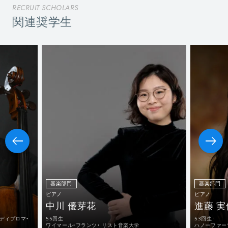
RECRUIT SCHOLARS
関連奨学生
器楽部門
器楽部門
ピアノ
ピアノ
中川 優芽花
進藤 実
ディプロマ・
55回生
53回生
ワイマール・フランツ・ リスト音楽大学
ハノーファー