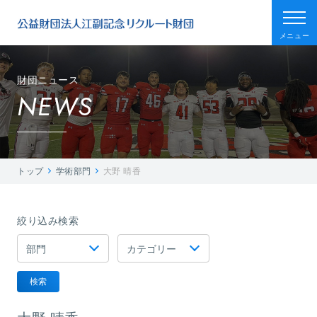
メニュー
財団ニュース
NEWS
トップ
学術部門
大野 晴香
絞り込み検索
検索