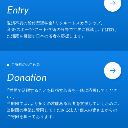
Entry
Entry
返済不要の給付型奨学金「リクルートスカラシップ」
音楽·スポーツ·アート·学術の分野で世界に挑戦し、ずば抜け
た活躍を目指す日本の若者を応援します。
ご寄附のお申込み
Donation
Donation
「世界で活躍することを目指す若者を一緒に応援してくださ
い！」
当財団では、より多くの才能ある若者を支援していくために、
当財団の事業に賛同してくださる法人・個人の皆さまからの
ご寄附を募っております。