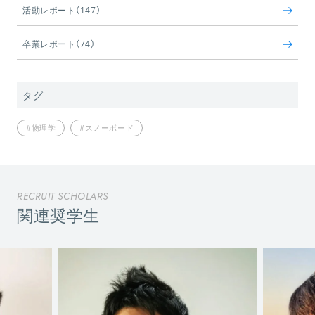
活動レポート（147）
卒業レポート（74）
タグ
#物理学
#スノーボード
RECRUIT SCHOLARS
関連奨学生