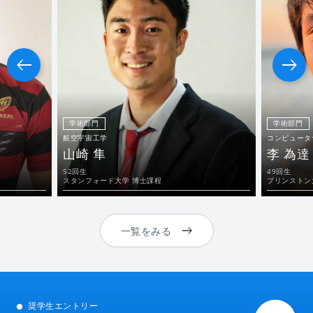
学術部門
学術部門
航空宇宙工学
コンピュータ
山崎 隼
李 為達
52回生
49回生
スタンフォード大学 博士課程
プリンストン
一覧をみる
奨学生エントリー