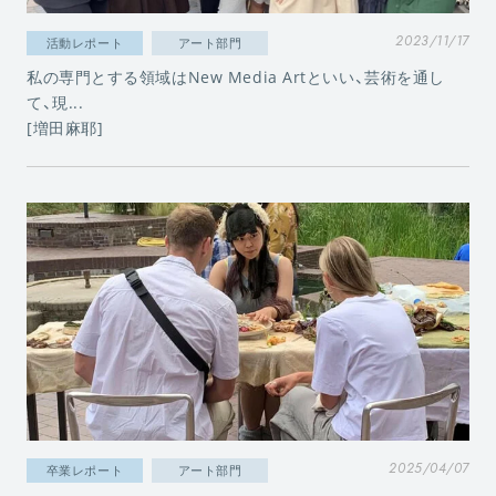
2023/11/17
活動レポート
アート部門
私の専門とする領域はNew Media Artといい、芸術を通し
て、現...
[増田麻耶]
2025/04/07
卒業レポート
アート部門