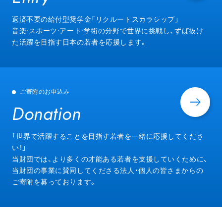
Entry
返済不要の給付型奨学金「リクルートスカラシップ」
音楽·スポーツ·アート·学術の分野で世界に挑戦し、ずば抜け
た活躍を目指す日本の若者を応援します。
ご寄附のお申込み
Donation
Donation
「世界で活躍することを目指す若者を一緒に応援してくださ
い！」
当財団では、より多くの才能ある若者を支援していくために、
当財団の事業に賛同してくださる法人・個人の皆さまからの
ご寄附を募っております。