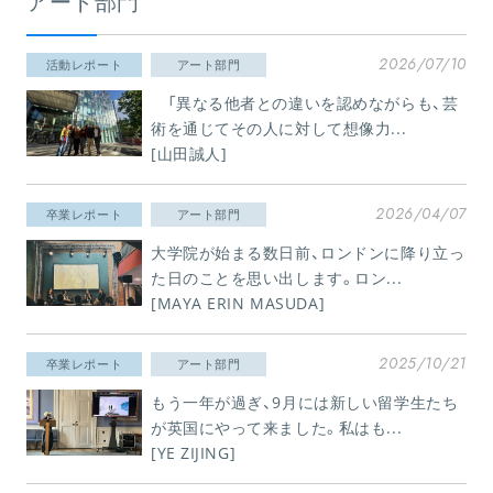
アート部門
2026/07/10
活動レポート
アート部門
「異なる他者との違いを認めながらも、芸
術を通じてその人に対して想像力...
[山田誠人]
2026/04/07
卒業レポート
アート部門
大学院が始まる数日前、ロンドンに降り立っ
た日のことを思い出します。ロン...
[MAYA ERIN MASUDA]
2025/10/21
卒業レポート
アート部門
もう一年が過ぎ、9月には新しい留学生たち
が英国にやって来ました。私はも...
[YE ZIJING]