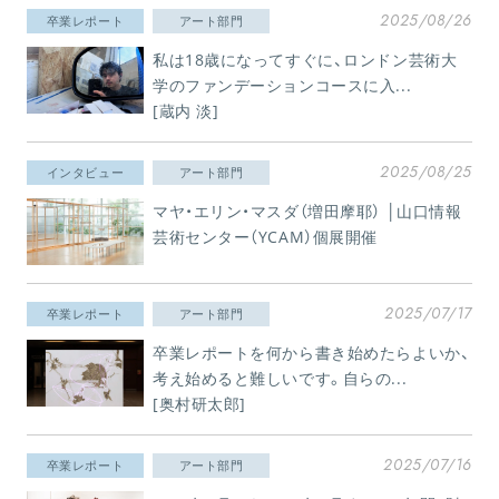
2025/08/26
卒業レポート
アート部門
私は18歳になってすぐに、ロンドン芸術大
学のファンデーションコースに入...
[蔵内 淡]
2025/08/25
インタビュー
アート部門
マヤ・エリン・マスダ（増田摩耶） │山口情報
芸術センター（YCAM）個展開催
2025/07/17
卒業レポート
アート部門
卒業レポートを何から書き始めたらよいか、
考え始めると難しいです。自らの...
[奥村研太郎]
2025/07/16
卒業レポート
アート部門