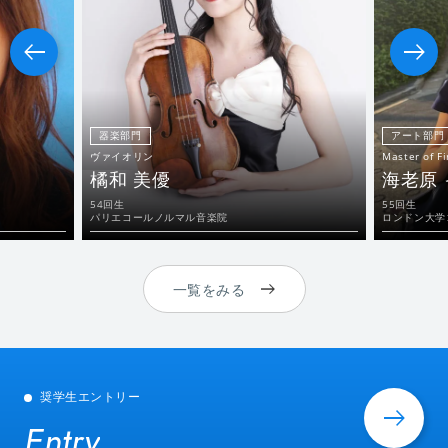
器楽部門
アート部門
ヴァイオリン
Master of Fi
橘和 美優
海老原
54回生
55回生
パリエコールノルマル音楽院
ロンドン大学
一覧をみる
奨学生エントリー
Entry