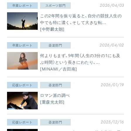
2026/04/03
卒業レポート
スポーツ部門
この2年間を振り返ると、自分の競技人生の
中でも特に濃く、そして大きな転...
[中野麟太朗]
2026/04/02
卒業レポート
器楽部門
何よりもまず、9年間（人生の3分の1にも及
ぶ時間）という長きにわたり、...
[MINAMI／吉田南]
2026/01/19
応援レポート
器楽部門
ロマン派の調べ
[重森光太郎]
2025/12/16
応援レポート
器楽部門