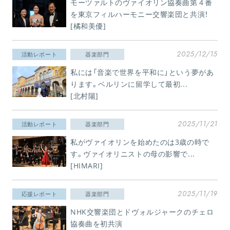
モーツァルトのヴァイオリン協奏曲第４番
を東京フィルハーモニー交響楽団と共演！
[橘和美優]
2025/12/15
活動レポート
器楽部門
私には「音楽で世界を平和に」という夢があ
ります。ベルリンに留学して最初...
[北村陽]
2025/11/21
活動レポート
器楽部門
私がヴァイオリンを始めたのは3歳の時で
す。ヴァイオリニストの母の影響で...
[HIMARI]
2025/11/19
応援レポート
器楽部門
NHK交響楽団とドヴォルジャークのチェロ
協奏曲を初共演