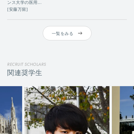
ンス大学の医用...
[安藤万留]
一覧をみる
RECRUIT SCHOLARS
関連奨学生