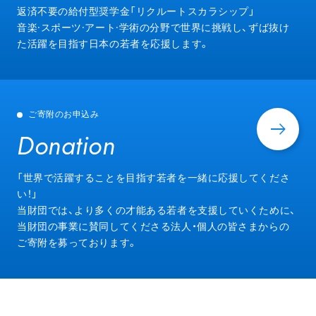
Entry
返済不要の給付型奨学金「リクルートスカラシップ」
音楽·スポーツ·アート·学術の分野で世界に挑戦し、ずば抜け
た活躍を目指す日本の若者を応援します。
ご寄附のお申込み
Donation
Donation
「世界で活躍することを目指す若者を一緒に応援してくださ
い！」
当財団では、より多くの才能ある若者を支援していくために、
当財団の事業に賛同してくださる法人・個人の皆さまからの
ご寄附を募っております。