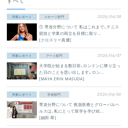
すべて
2026/04/08
卒業レポート
スポーツ部門
① 専攻分野について 私はこれまで、テニス
競技と学業の両立を目標に取り...
[クロスリー真優]
2026/04/07
卒業レポート
アート部門
大学院が始まる数日前、ロンドンに降り立っ
た日のことを思い出します。ロン...
[MAYA ERIN MASUDA]
2026/04/06
卒業レポート
学術部門
専攻分野について 救急医療とグローバルヘ
ルスは、私にとって医学を学び続...
[細田 翠]