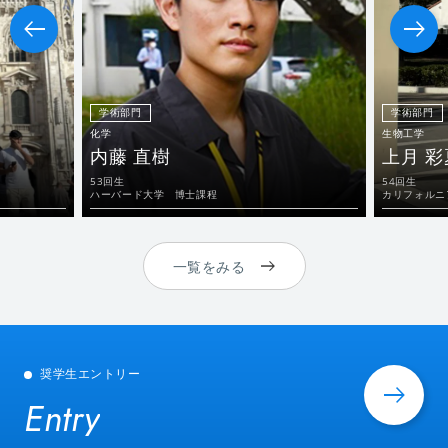
学術部門
学術部門
化学
生物工学
内藤 直樹
上月 彩
53回生
54回生
ハーバード大学 博士課程
カリフォルニ
一覧をみる
奨学生エントリー
Entry