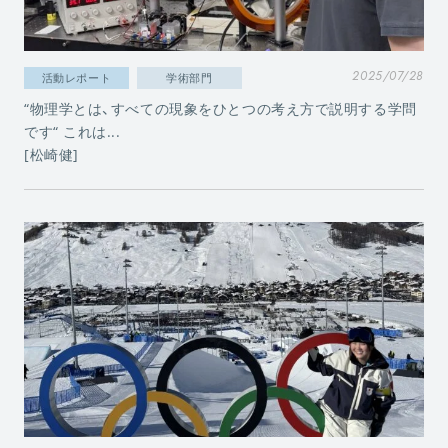
2025/07/28
活動レポート
学術部門
“物理学とは、すべての現象をひとつの考え方で説明する学問
です“ これは...
[松崎健]